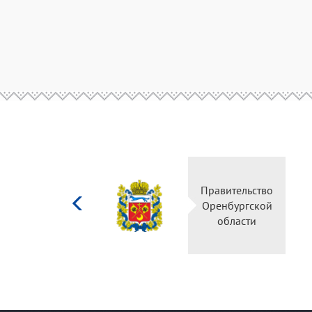
Министерство
Правительство
культуры
Оренбургской
Российской
области
федерации