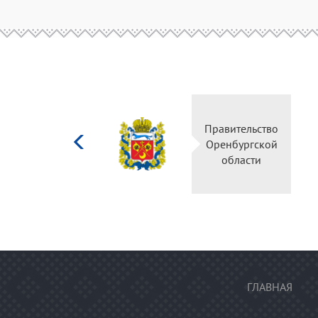
Министерство
Правительство
культуры
Оренбургской
Российской
области
федерации
ГЛАВНАЯ