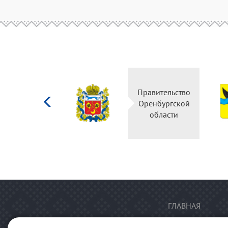
Министерство
Правительство
культуры
Оренбургской
Российской
области
федерации
ГЛАВНАЯ