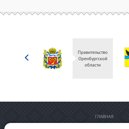
Министерство
Правительство
культуры
Оренбургской
Российской
области
федерации
ГЛАВНАЯ