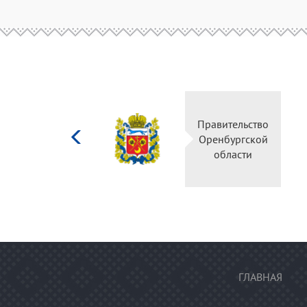
Министерство
Правительство
культуры
Оренбургской
Российской
области
федерации
ГЛАВНАЯ