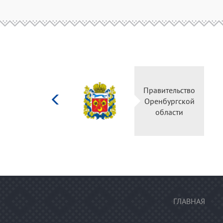
Министерство
Правительство
культуры
Оренбургской
Российской
области
федерации
ГЛАВНАЯ