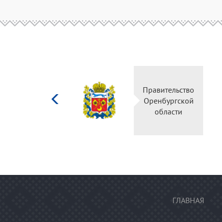
Министерство
Правительство
культуры
Оренбургской
Российской
области
федерации
ГЛАВНАЯ