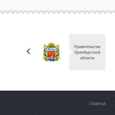
Министерство
культуры
Российской
федерации
ГЛАВНАЯ