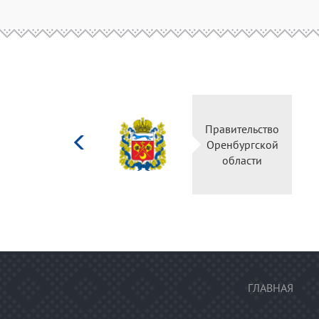
Министерство
Правительство
культуры
Оренбургской
Российской
области
федерации
ГЛАВНАЯ