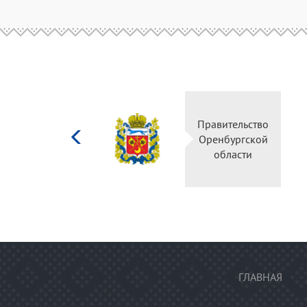
Министерство
Правительство
культуры
Оренбургской
Российской
области
федерации
ГЛАВНАЯ