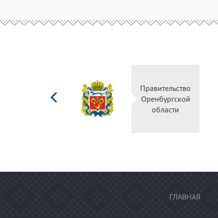
Министерство
Правительство
культуры
Оренбургской
Российской
области
федерации
ГЛАВНАЯ