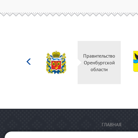
Министерство
Правительство
культуры
Оренбургской
Российской
области
федерации
ГЛАВНАЯ