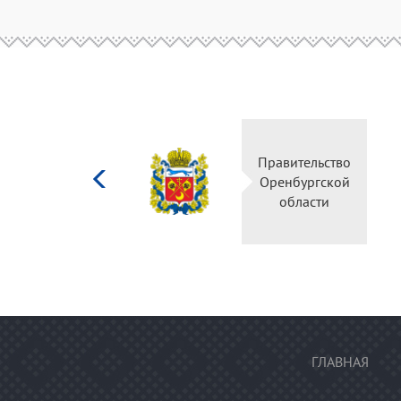
Министерство
Правительство
культуры
Оренбургской
Российской
области
федерации
ГЛАВНАЯ