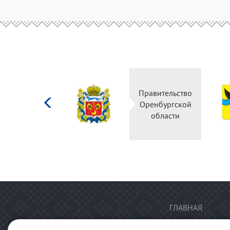
Министерство
Правительство
культуры
Оренбургской
Российской
области
федерации
ГЛАВНАЯ