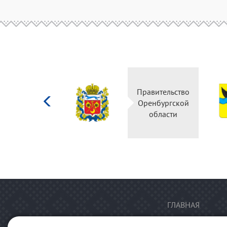
Министерство
Правительство
культуры
Оренбургской
Российской
области
федерации
ГЛАВНАЯ