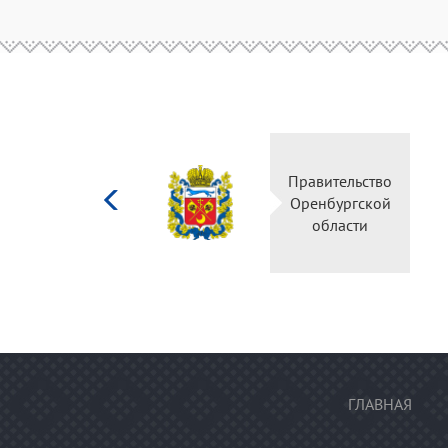
Министерство
культуры
Российской
федерации
ГЛАВНАЯ