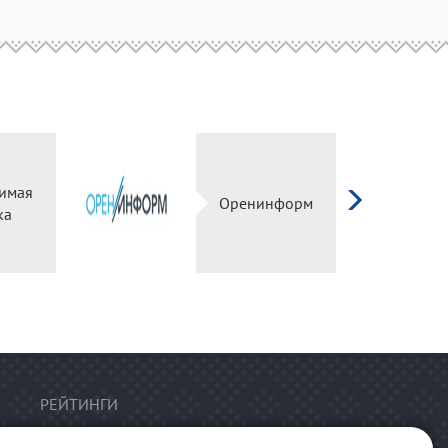
симая
Оренинформ
нка
РЕЙТИНГИ