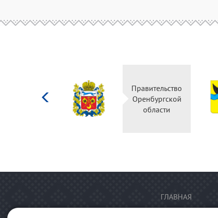
Министерство
Правительство
культуры
Оренбургской
Российской
области
федерации
ГЛАВНАЯ