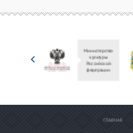
Министерство
культуры
Российской
федерации
ГЛАВНАЯ