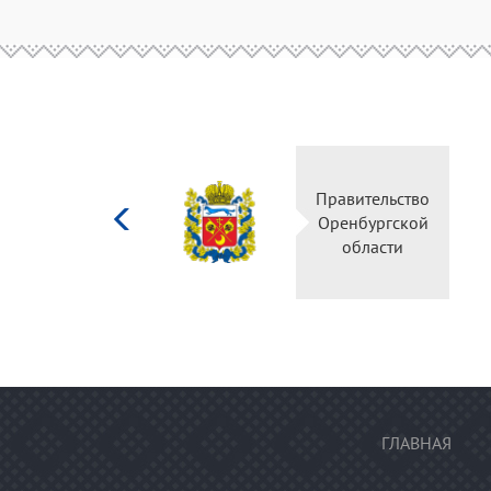
Министерство
Прав
культуры
Орен
Российской
о
федерации
ГЛАВНАЯ