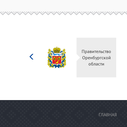
Министерство
Правительство
культуры
Оренбургской
Российской
области
федерации
ГЛАВНАЯ