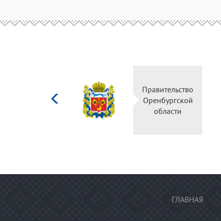
Министерство
Правительство
культуры
Оренбургской
Российской
области
федерации
ГЛАВНАЯ