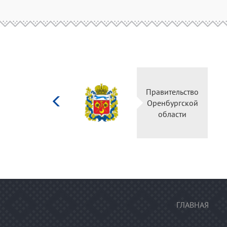
Министерство
Правительство
культуры
Оренбургской
Российской
области
федерации
ГЛАВНАЯ