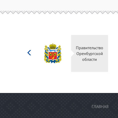
Министерство
Правительство
культуры
Оренбургской
Российской
области
федерации
ГЛАВНАЯ