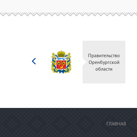
Министерство
Прави
культуры
Оренб
Российской
об
федерации
ГЛАВНАЯ