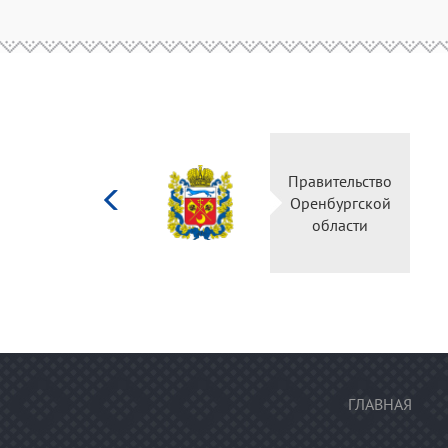
Министерство
Правительство
культуры
Оренбургской
Российской
области
федерации
ГЛАВНАЯ