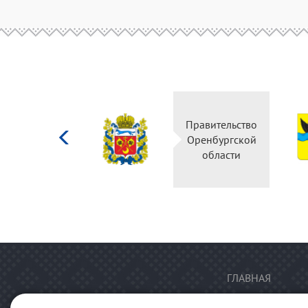
Министерство
Правительство
культуры
Оренбургской
Российской
области
федерации
ГЛАВНАЯ