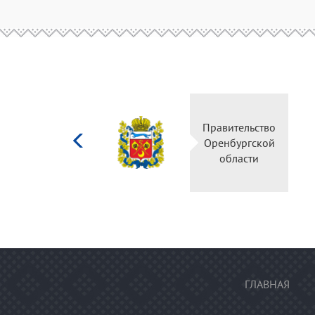
Министерство
Правительство
культуры
Оренбургской
Российской
области
федерации
ГЛАВНАЯ