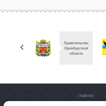
Министерство
Правительство
культуры
Оренбургской
Российской
области
федерации
ГЛАВНАЯ