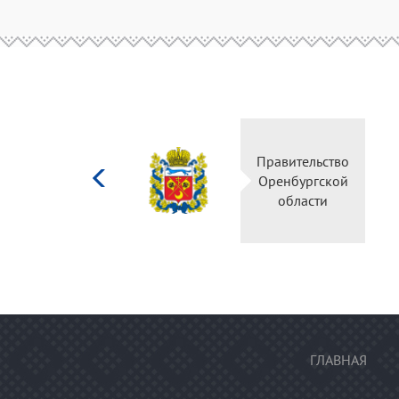
Министерство
Правительство
культуры
Оренбургской
Российской
области
федерации
ГЛАВНАЯ