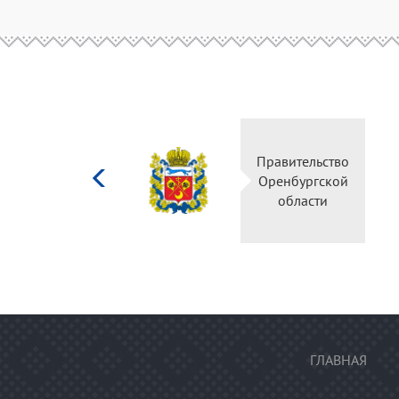
Министерство
Прави
культуры
Оренб
Российской
об
федерации
ГЛАВНАЯ