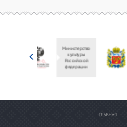
Министерство
культуры
Российской
федерации
ГЛАВНАЯ