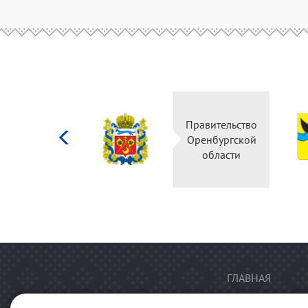
Министерство
Правительство
культуры
Оренбургской
Российской
области
федерации
ГЛАВНАЯ