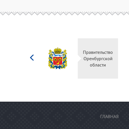
Министерство
Правительство
культуры
Оренбургской
Российской
области
федерации
ГЛАВНАЯ