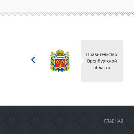
Министерство
Правительство
культуры
Оренбургской
Российской
области
федерации
ГЛАВНАЯ