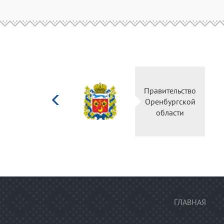
Министерство
Правительство
культуры
Оренбургской
Российской
области
федерации
ГЛАВНАЯ