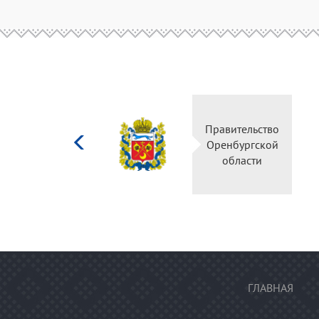
Министерство
Правительство
культуры
Оренбургской
Российской
области
федерации
ГЛАВНАЯ