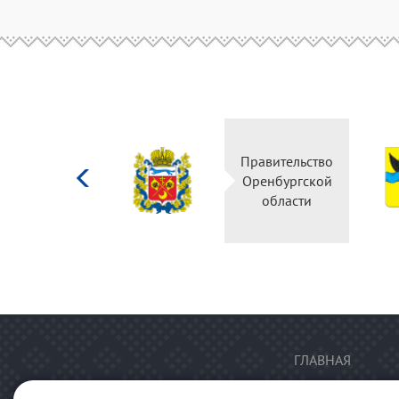
Министерство
Правительство
культуры
Оренбургской
Российской
области
федерации
ГЛАВНАЯ