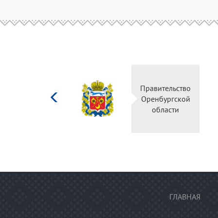
Министерство
Правительство
культуры
Оренбургской
Российской
области
федерации
ГЛАВНАЯ