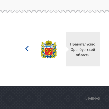
Министерство
Правительство
культуры
Оренбургской
Российской
области
федерации
ГЛАВНАЯ