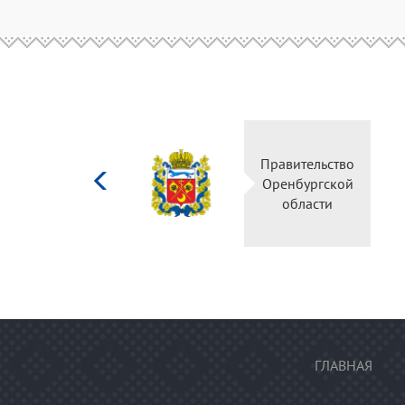
Министерство
Правительств
культуры
Оренбургско
Российской
области
федерации
ГЛАВНАЯ