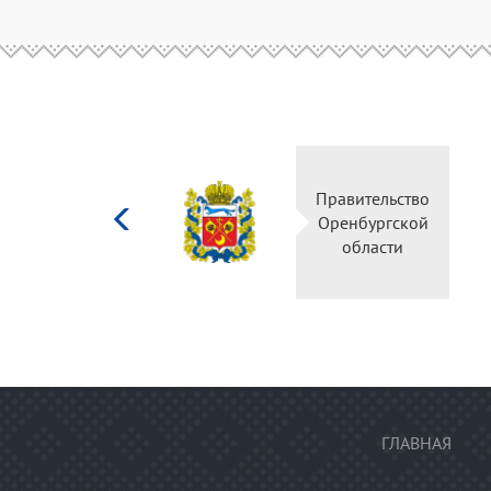
Министерство
Правительство
культуры
Оренбургской
Российской
области
федерации
ГЛАВНАЯ