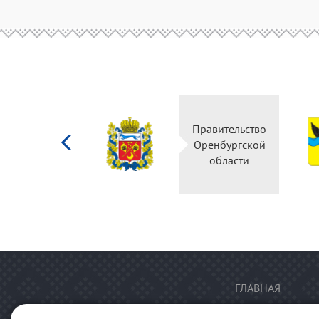
Министерство
Правительство
культуры
Оренбургской
Российской
области
федерации
ГЛАВНАЯ