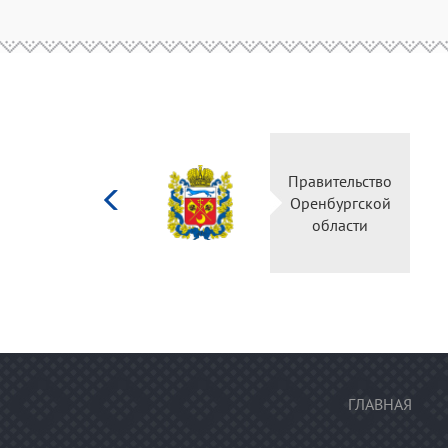
Министерство
Правительство
культуры
Оренбургской
Российской
области
федерации
ГЛАВНАЯ