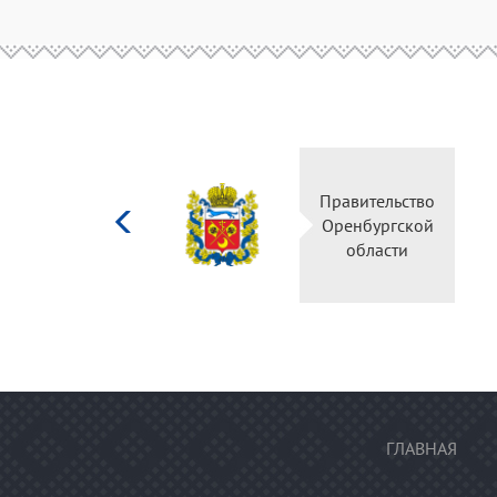
Министерство
Правительство
культуры
Оренбургской
Российской
области
федерации
ГЛАВНАЯ