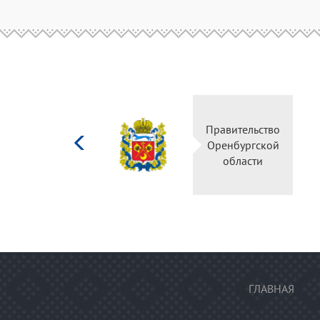
Министерство
Правительство
культуры
Оренбургской
Российской
области
федерации
ГЛАВНАЯ