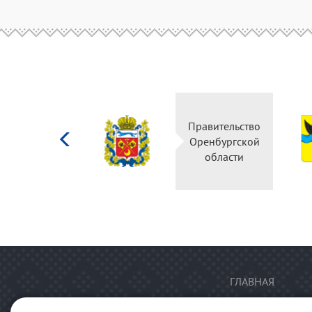
Министерство
Правительство
культуры
Оренбургской
Российской
области
федерации
ГЛАВНАЯ