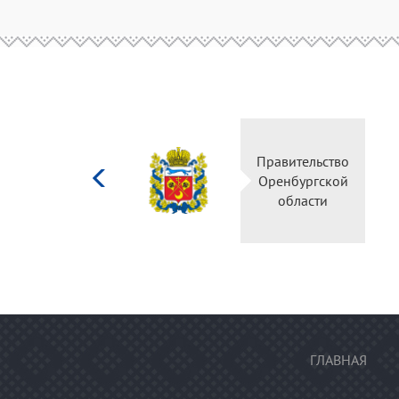
Министерство
Правительство
культуры
Оренбургской
Российской
области
федерации
ГЛАВНАЯ