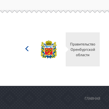
Министерство
Правительство
культуры
Оренбургской
Российской
области
федерации
ГЛАВНАЯ