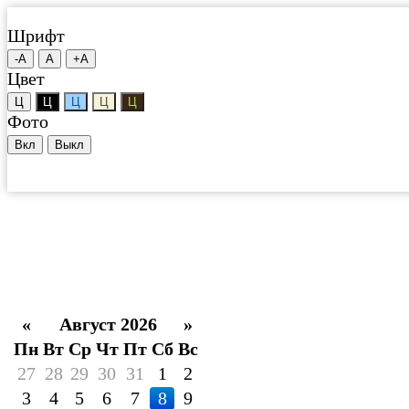
Шрифт
-А
А
+А
Цвет
Ц
Ц
Ц
Ц
Ц
Фото
Новости
Вкл
Выкл
«
Август 2026
»
Пн
Вт
Ср
Чт
Пт
Сб
Вс
27
28
29
30
31
1
2
3
4
5
6
7
8
9