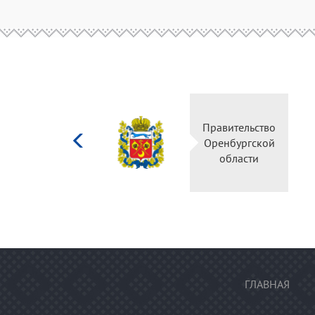
Министерство
Правительство
культуры
Оренбургской
Российской
области
федерации
ГЛАВНАЯ